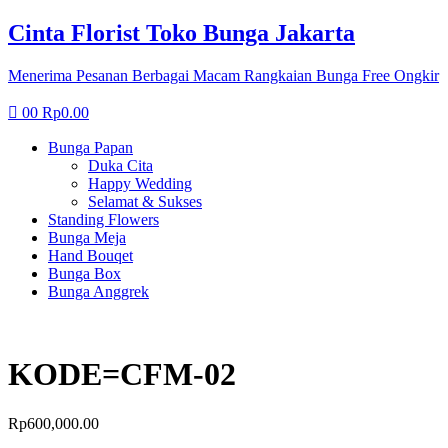
Cinta Florist Toko Bunga Jakarta
Menerima Pesanan Berbagai Macam Rangkaian Bunga Free Ongkir
00
Rp
0.00
Bunga Papan
Duka Cita
Happy Wedding
Selamat & Sukses
Standing Flowers
Bunga Meja
Hand Bouqet
Bunga Box
Bunga Anggrek
KODE=CFM-02
Rp
600,000.00