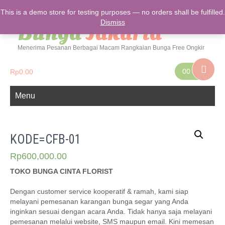
Cinta Florist Toko
This is a demo store for testing purposes — no orders shall be fulfilled.
Bunga
Jakarta
Dismiss
Menerima Pesanan Berbagai Macam Rangkaian Bunga Free Ongkir
00
Rp
0.00
Menu
KODE=CFB-01
Rp
600,000.00
TOKO BUNGA CINTA FLORIST
Dengan customer service kooperatif & ramah, kami siap
melayani pemesanan karangan bunga segar yang Anda
inginkan sesuai dengan acara Anda. Tidak hanya saja melayani
pemesanan melalui website, SMS maupun email. Kini memesan