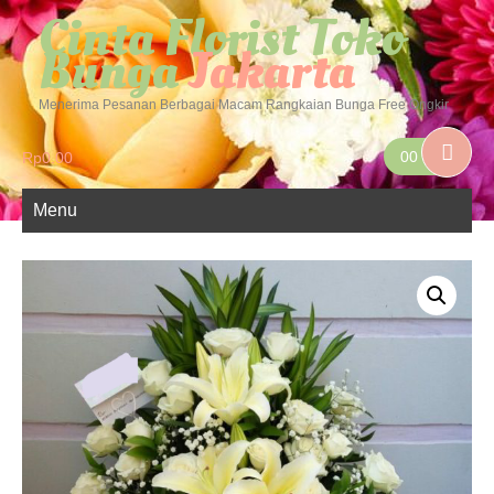
Cinta Florist Toko
Bunga
Jakarta
Menerima Pesanan Berbagai Macam Rangkaian Bunga Free Ongkir
00
Rp
0.00
Menu