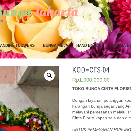
 Bunga
Jakarta
ir
TANDING FLOWERS
BUNGA MEJA
HAND BOUQET
BUNGA B
KOD=CFS-04
Rp
1,000,000.00
TOKO BUNGA CINTA FLORIS
Dengan layanan pelanggan koo
karangan bunga segar yang And
melayani pemesanan melalui s
Cinta Florist kapan saja dan d
UNTUK PEMESANAN HUBUNG