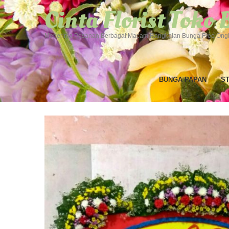
Cinta Florist Toko
Menerima Pesanan Berbagai Macam Rangkaian Bunga Free Ongk
BUNGA PAPAN
S