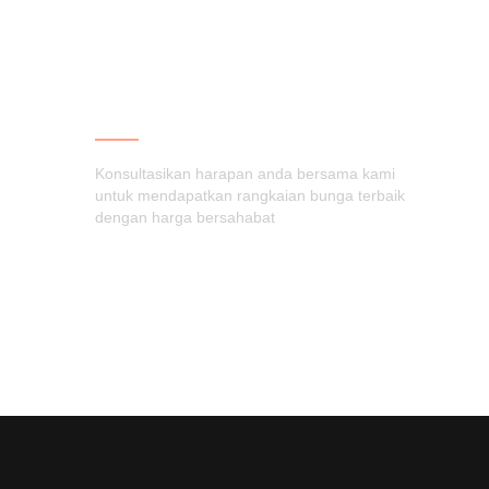
CINTA FLORIST
Konsultasikan harapan anda bersama kami
untuk mendapatkan rangkaian bunga terbaik
dengan harga bersahabat