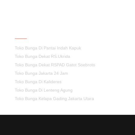
KEPUASAN ANDA PRIORITAS KAMI
Toko Bunga Di Pantai Indah Kapuk
Toko Bunga Dekat RS.Ukrida
Toko Bunga Dekat RSPAD Gatot Soebroto
Toko Bunga Jakarta 24 Jam
Toko Bunga Di Kalideres
Toko Bunga Di Lenteng Agung
Toko Bunga Kelapa Gading Jakarta Utara