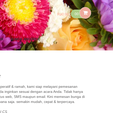
00
Rp
0.00
OX
BUNGA ANGGREK
T
peratif & ramah, kami siap melayani pemesanan
a inginkan sesuai dengan acara Anda. Tidak hanya
itus web, SMS maupun email. Kini memesan bunga di
imana saja. semakin mudah, cepat & terpercaya.
I CS